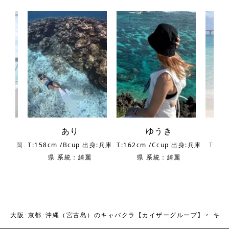
あり
ゆうき
 出身:福岡
T:158cm /Bcup 出身:兵庫
T:162cm /Ccup 出身:兵庫
T:16
麗
県 系統：綺麗
県 系統：綺麗
川
大阪･京都･沖縄（宮古島）のキャバクラ【カイザーグループ】
キャ