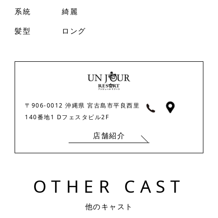
系統
綺麗
髪型
ロング
〒906-0012 沖縄県 宮古島市平良西里
140番地1 Dフェスタビル2F
店舗紹介
O
T
H
E
R
C
A
S
T
他のキャスト