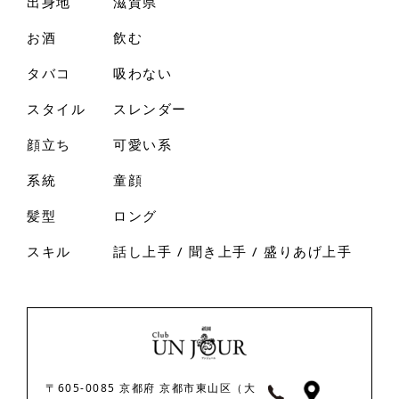
出身地
滋賀県
お酒
飲む
タバコ
吸わない
スタイル
スレンダー
顔立ち
可愛い系
系統
童顔
髪型
ロング
スキル
話し上手 / 聞き上手 / 盛りあげ上手
〒605-0085 京都府 京都市東山区（大