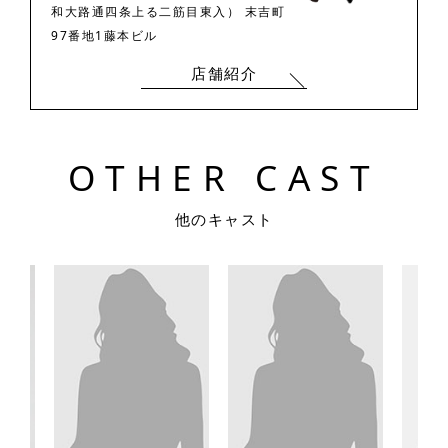
和大路通四条上る二筋目東入） 末吉町
97番地1藤本ビル
店舗紹介
O
T
H
E
R
C
A
S
T
他のキャスト