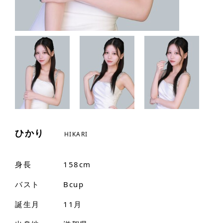
ひかり
HIKARI
身長
158cm
バスト
Bcup
誕生月
11月