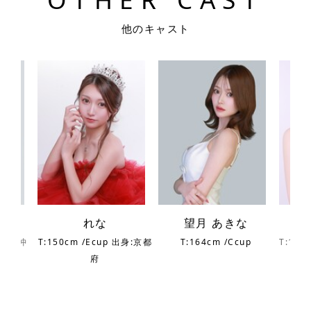
他のキャスト
れな
望月 あきな
 出身:沖
T:150cm /Ecup 出身:京都
T:164cm /Ccup
T:163
府