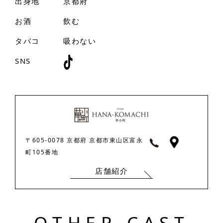
出身地
京都府
お酒
飲む
タバコ
吸わない
SNS
〒605-0078 京都府 京都市東山区富永
町105番地
店舗紹介
O
T
H
E
R
C
A
S
T