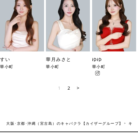
すい
華月みさと
ゆゆ
華小町
華小町
華小町
1
2
>
大阪･京都･沖縄（宮古島）のキャバクラ【カイザーグループ】
キャ