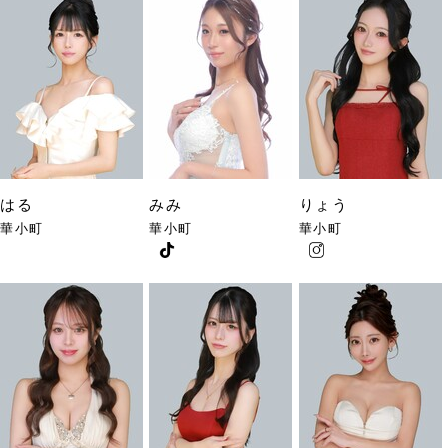
はる
みみ
りょう
華小町
華小町
華小町